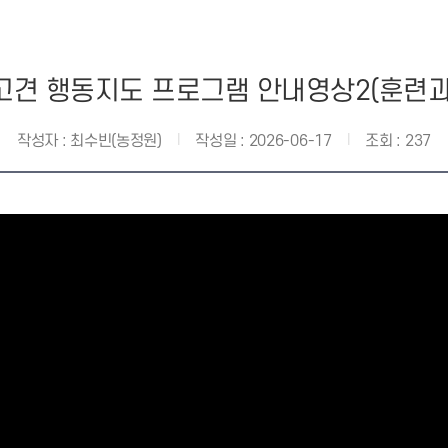
고견 행동지도 프로그램 안내영상2(훈련과
작성자 :
최수빈(농정원)
작성일 :
2026-06-17
조회 :
237