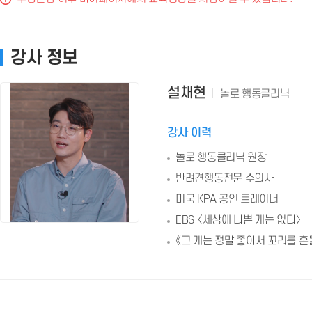
강사 정보
설채현
놀로 행동클리닉
강사 이력
놀로 행동클리닉 원장
반려견행동전문 수의사
미국 KPA 공인 트레이너
EBS 〈세상에 나쁜 개는 없다〉
《그 개는 정말 좋아서 꼬리를 흔