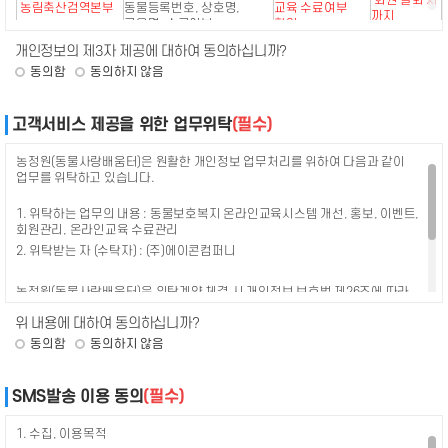
회원 탈퇴 시
농림축산검역본부
동물등록번호, 상호명,
교육 수료여부
등 관련법을 위배하지 않는 범위에서 본 약관을 개정할 수 있으며, 개정된
까지
교육명, 수료여부
확인
약관은 정당한 절차에 따라 동물보호복지 온라인교육시스템을 통해
ID, 이름, 생년월일,
공지함으로써 효력을 발휘합니다.
개인정보의 제3자 제공에 대하여 동의하십니까?
휴대폰번호, 교육과정,
과태료 부과여부
대한민국
회원 탈퇴 시
동의함
동의하지 않음
관리번호(인허가번호),
판단을 위한 교육
3
농정원이 약관을 개정할 경우에는 적용일자 및 개정사유를 명시하여
지방자치단체
까지
동물등록번호, 신청일자,
수료 여부 확인
현행약관과 함께 동물사랑배움터의 초기화면에 그 적용일자 7일 이전부터
상호명, 주소, 수료여부
적용일자 전일까지 공지합니다. 다만, 이용자에게 불리하게 약관내용을
고객서비스 제공을 위한 업무위탁
(필수)
변경하는 경우에는 최소한 30일 이상의 사전 유예기간을 두고 공지합니다. 이
※ 귀하는 개인정보의 제3자 제공에 대한 동의를 거부할 권리가 있습니다. 그러나
경우 농정원은 개정 전 내용과 개정 후 내용을 명확하게 비교하여 이용자가
동의에 거부할 경우 의무교육 수료 여부 확인이 불가함에 따라 행정상 불이익이
알기 쉽도록 표시합니다.
농정원(동물사랑배움터)은 원활한 개인정보 업무처리를 위하여 다음과 같이
따를 수 있습니다.
업무를 위탁하고 있습니다.
4
농정원이 약관을 개정할 경우에는 그 개정약관은 그 적용일자 이후에 체결되는
계약에만 적용되고 그 이전에 이미 체결된 계약에 대해서는 개정 전의
1. 위탁하는 업무의 내용 : 동물보호복지 온라인교육시스템 개선, 홍보, 이벤트,
약관조항이 그대로 적용됩니다. 다만 이미 계약을 체결한 이용자가 개정약관
회원관리, 온라인교육 수료관리
조항의 적용을 받기를 원하는 뜻을 제3항에 의한 개정약관의 공지기간 내에
2. 위탁받는 자 (수탁자) : (주)에이콘컴퍼니
농정원에 송신하여 농정원의 동의를 받은 경우에는 개정약관 조항이
적용됩니다.
농정원(동물사랑배움터)은 위탁계약 체결 시 개인정보 보호법 제26조에 따라
위탁업무 수행목적 외 개인정보 처리금지, 기술적·관리적 보호조치, 재위탁 제한,
5
회원은 변경된 약관 내용에 동의하지 않으면 서비스 이용을 중단하고
위 내용에 대하여 동의하십니까?
수탁자에 대한 관리·감독, 손해배상 등 책임에 관한 사항을 계약서 등 문서에
회원으로부터 탈퇴 할 수 있습니다. 단, 개정약관의 적용일 이후 상당 기간
명시하고, 수탁자가 개인정보를 안전하게 처리하는지를 감독하고 있습니다.
동의함
(100일 이상)동안 계속적으로 서비스를 이용하는 경우 해당 회원은 약관의
동의하지 않음
변경에 동의한 것으로 간주될 수 있습니다.
SMS발송 이용 동의
(필수)
6
회원은 정기적으로 동물사랑배움터를 방문하여 약관의 변경사항을 확인하여야
합니다. 변경된 약관에 대한 정보를 알지 못해 발생하는 회원의 피해는
농정원에서 책임지지 않습니다.
1. 수집, 이용목적