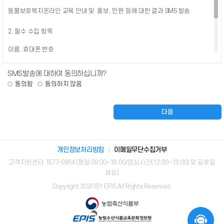
동물보호복지온라인 교육 안내 및 홍보, 민원 등에 대한 결과 SMS 발송
제4조 (규칙 외 준칙)
1
본 약관에서 정하지 아니한 사항과 본 약관의 해석에 관하여는 정부가 제정한
2. 필수 수집 항목
전자거래소비자보호지침 및 관계법령 또는 상관례에 따릅니다.
이름, 휴대폰 번호
2
농정원은 필요한 경우 서비스 내의 개별항목에 대하여 개별약관 또는 운영원칙
(이하 '서비스별 안내'라 합니다)를 정할 수 있으며, 본 약관과 서비스별 안내의
내용이 상충되는 경우에는 본 서비스 약관의 내용을 우선하여 적용합니다.
3. 보유 및 이용기간
SMS발송에 대하여 동의하십니까?
동의함
동의하지 않음
회원탈퇴시 까지
제5조 (서비스의 제공 및 변경)
1
농정원은 다음과 같은 업무를 수행합니다.
4. 동의 거부 및 불이익
다음
동물복지 관련 교육 정보 및 교육컨텐츠 제공
1.
동물복지 관련 집합교육 신청․승인 업무
귀하는 개인정보 필수 항목의 수집․이용에 대한 동의를 거부할 수 있으나,
2.
동물보호복지온라인 교육 안내 및 홍보, 민원 등에 대한 결과 SMS 발송 서비스를
동물복지 과련 교육 이수 실적정보 관리
3.
제공받을 수 없습니다.
반려동물행동지도사 자격시험 신청․접수 등 시험 운영에 관한 업무
4.
개인정보처리방침
이메일무단수집거부
반려동물행동지도사 자격증 관리에 관한 업무
5.
고객지원센터 1577-0954 (평일 09:00~18:00/점심시간(12:00~13:00) 및 공휴일
광고, 이벤트 행사 등 상품 또는 용역과 관련한 다양한 판촉행위
6.
제외)
동물사랑배움터 웹사이트의 제작 및 시스템 운영·관리
7.
Copyright 2020 BY EPIS All Rights Reserved.
2
농정원은 재화 또는 용역의 품절 또는 기술적 사양의 변경 등의 경우에는 장차
체결되는 계약에 의해 제공할 재화·용역의 내용을 변경할 수 있습니다. 이
경우에는 변경된 재화·용역의 내용 및 제공일자를 명시하여 현재의 재화·
용역의 내용을 게시한 곳에 즉시 공지합니다.